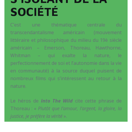
SOCIÉTÉ
C’est une thématique centrale du
transcendantalisme américain (mouvement
littéraire et philosophique du milieu du 19è siècle
américain – Emerson, Thoreau, Hawthorne,
Whitman – qui exalte la nature, le
perfectionnement de soi et l’autonomie dans la vie
en communauté) à la source duquel puisent de
nombreux films qui s’intéressent au retour à la
nature.
Le héros de
Into The Wild
cite cette phrase de
Thoreau : «
Plutôt que l’amour, l’argent, la gloire, la
justice, je préfère la vérité
».